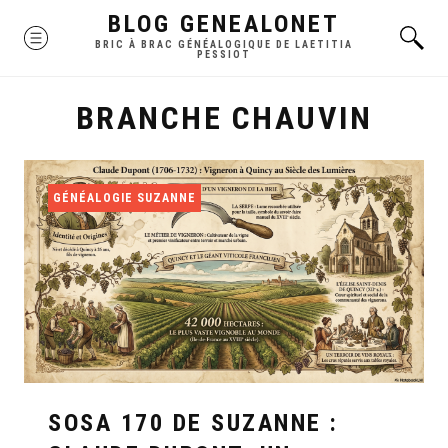
Skip
BLOG GENEALONET
MENU
to
BRIC À BRAC GÉNÉALOGIQUE DE LAETITIA
PESSIOT
content
BRANCHE CHAUVIN
GÉNÉALOGIE SUZANNE
SOSA 170 DE SUZANNE :