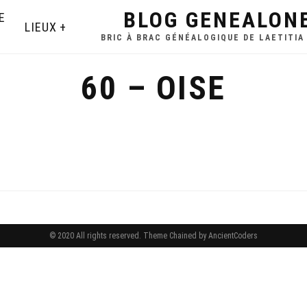
BLOG GENEALON
E
LIEUX
BRIC À BRAC GÉNÉALOGIQUE DE LAETITIA
60 – OISE
© 2020 All rights reserved.
Theme Chained by
AncientCoders