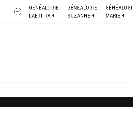
Skip
GÉNÉALOGIE
GÉNÉALOGIE
GÉNÉALOGI
MENU
to
LAËTITIA
SUZANNE
MARIE
content