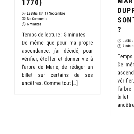
MAR
1770)
DUPR
Laëtitia
19 Septembre
SON
No Comments
6 minutes
?
Temps de lecture :
5
minutes
Laëtitia
De même que pour ma propre
7 minut
ascendance, j’ai décidé, pour
Temps d
vérifier, étoffer et donner vie à
De mêm
l’arbre de Marie, de rédiger un
ascend
billet sur certains de ses
vérifie
ancêtres. Comme tout […]
l’arbre
billet
ancêtre