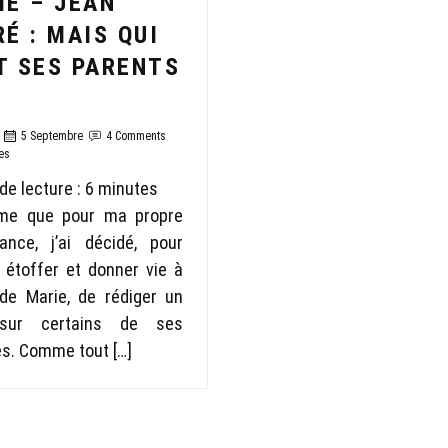
IE – JEAN
É : MAIS QUI
T SES PARENTS
5 Septembre
4 Comments
es
e lecture :
6
minutes
e que pour ma propre
ance, j’ai décidé, pour
r, étoffer et donner vie à
 de Marie, de rédiger un
 sur certains de ses
s. Comme tout […]