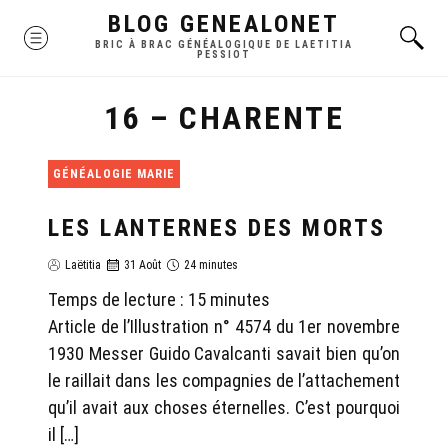
Skip
BLOG GENEALONET
MENU
to
BRIC À BRAC GÉNÉALOGIQUE DE LAETITIA
PESSIOT
content
16 – CHARENTE
GÉNÉALOGIE MARIE
LES LANTERNES DES MORTS
Laëtitia
31 Août
24 minutes
Temps de lecture :
15
minutes
Article de l’Illustration n° 4574 du 1er novembre
1930 Messer Guido Cavalcanti savait bien qu’on
le raillait dans les compagnies de l’attachement
qu’il avait aux choses éternelles. C’est pourquoi
il […]