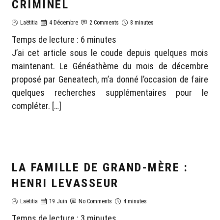
CRIMINEL
Laëtitia
4 Décembre
2 Comments
8 minutes
Temps de lecture :
6
minutes
J’ai cet article sous le coude depuis quelques mois
maintenant. Le Généathème du mois de décembre
proposé par Geneatech, m’a donné l’occasion de faire
quelques recherches supplémentaires pour le
compléter. […]
LA FAMILLE DE GRAND-MÈRE :
GÉNÉALOGIE LAËTITIA
HENRI LEVASSEUR
Laëtitia
19 Juin
No Comments
4 minutes
Temps de lecture :
3
minutes