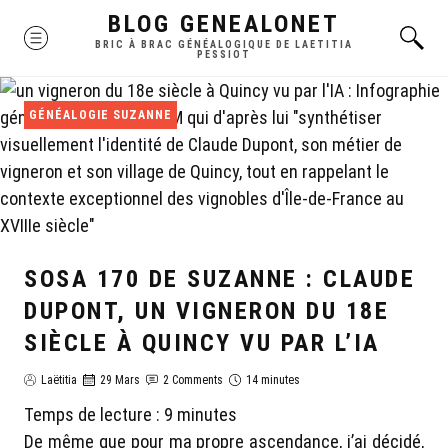
Skip
BLOG GENEALONET
MENU
to
BRIC À BRAC GÉNÉALOGIQUE DE LAETITIA
PESSIOT
content
GÉNÉALOGIE SUZANNE
SOSA 170 DE SUZANNE : CLAUDE
DUPONT, UN VIGNERON DU 18E
SIÈCLE À QUINCY VU PAR L’IA
Laëtitia
29 Mars
2 Comments
14 minutes
Temps de lecture :
9
minutes
De même que pour ma propre ascendance, j’ai décidé,