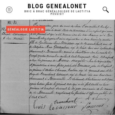
Skip
BLOG GENEALONET
MENU
to
BRIC À BRAC GÉNÉALOGIQUE DE LAETITIA
PESSIOT
content
GÉNÉALOGIE LAËTITIA