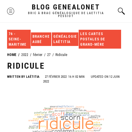
Skip
BLOG GENEALONET
MENU
to
BRIC À BRAC GÉNÉALOGIQUE DE LAETITIA
PESSIOT
content
76 -
LES CARTES
BRANCHE
GÉNÉALOGIE
SEINE-
POSTALES DE
AUBÉ
LAËTITIA
MARITIME
GRAND-MÈRE
HOME
2022
février
27
Ridicule
RIDICULE
WRITTEN BY
LAËTITIA
27 FÉVRIER 2022
16 H 02 MIN
UPDATED ON 12 JUIN
2022