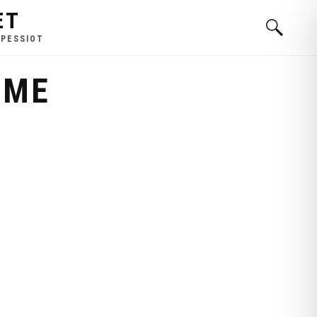
ET
 PESSIOT
IME