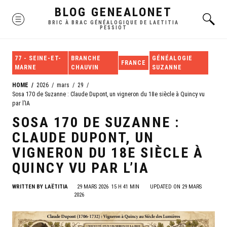
Skip
BLOG GENEALONET
MENU
to
BRIC À BRAC GÉNÉALOGIQUE DE LAETITIA
PESSIOT
content
77 - SEINE-ET-
BRANCHE
GÉNÉALOGIE
FRANCE
MARNE
CHAUVIN
SUZANNE
HOME
2026
mars
29
Sosa 170 de Suzanne : Claude Dupont, un vigneron du 18e siècle à Quincy vu
par l’IA
SOSA 170 DE SUZANNE :
CLAUDE DUPONT, UN
VIGNERON DU 18E SIÈCLE À
QUINCY VU PAR L’IA
WRITTEN BY
LAËTITIA
29 MARS 2026
15 H 41 MIN
UPDATED ON 29 MARS
2026