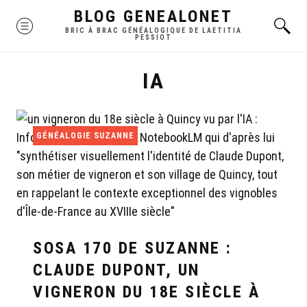
Skip
BLOG GENEALONET
MENU
to
BRIC À BRAC GÉNÉALOGIQUE DE LAETITIA
PESSIOT
content
IA
GÉNÉALOGIE SUZANNE
SOSA 170 DE SUZANNE :
CLAUDE DUPONT, UN
VIGNERON DU 18E SIÈCLE À