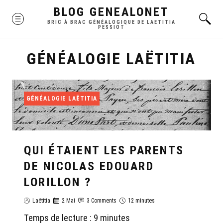
Skip
BLOG GENEALONET
MENU
to
BRIC À BRAC GÉNÉALOGIQUE DE LAETITIA
PESSIOT
content
GÉNÉALOGIE LAËTITIA
GÉNÉALOGIE LAËTITIA
QUI ÉTAIENT LES PARENTS
DE NICOLAS EDOUARD
LORILLON ?
Laëtitia
2 Mai
3 Comments
12 minutes
Temps de lecture :
9
minutes