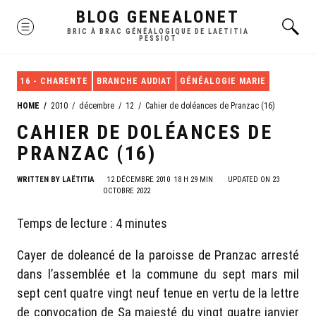
Skip
BLOG GENEALONET
MENU
to
BRIC À BRAC GÉNÉALOGIQUE DE LAETITIA
PESSIOT
content
16 - CHARENTE
BRANCHE AUDIAT
GÉNÉALOGIE MARIE
HOME
2010
décembre
12
Cahier de doléances de Pranzac (16)
CAHIER DE DOLÉANCES DE
PRANZAC (16)
WRITTEN BY
LAËTITIA
12 DÉCEMBRE 2010
18 H 29 MIN
UPDATED ON 23
OCTOBRE 2022
Temps de lecture :
4
minutes
Cayer de doleancé de la paroisse de Pranzac arresté
dans l’assemblée et la commune du sept mars mil
sept cent quatre vingt neuf tenue en vertu de la lettre
de convocation de Sa majesté du vingt quatre janvier