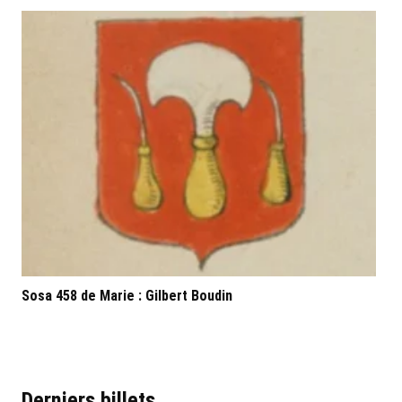
Sosa 458 de Marie : Gilbert Boudin
Sos
Derniers billets