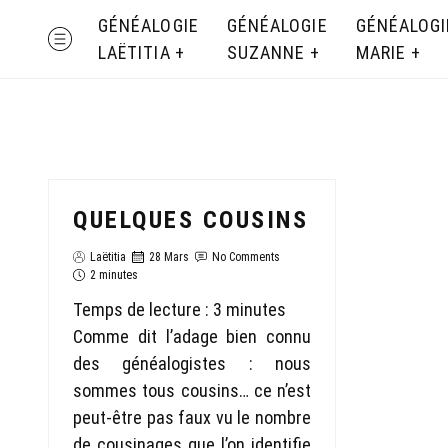
Skip
GÉNÉALOGIE
GÉNÉALOGIE
GÉNÉALOGI
MENU
to
LAËTITIA
SUZANNE
MARIE
content
QUELQUES COUSINS
Laëtitia
28 Mars
No Comments
2 minutes
Temps de lecture :
3
minutes
Comme dit l’adage bien connu
des généalogistes : nous
sommes tous cousins… ce n’est
peut-être pas faux vu le nombre
de cousinages que l’on identifie