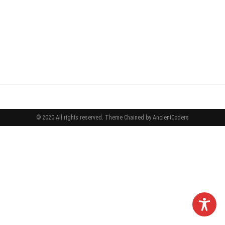
© 2020 All rights reserved.
Theme Chained by
AncientCoders