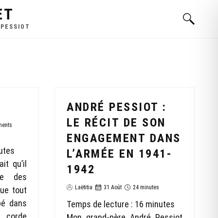
ET
 PESSIOT
ANDRÉ PESSIOT :
LE RÉCIT DE SON
ments
ENGAGEMENT DANS
utes
L’ARMÉE EN 1941-
t qu’il
1942
me des
Laëtitia
31 Août
24 minutes
que tout
pé dans
Temps de lecture :
16
minutes
e corde
Mon grand-père André Pessiot