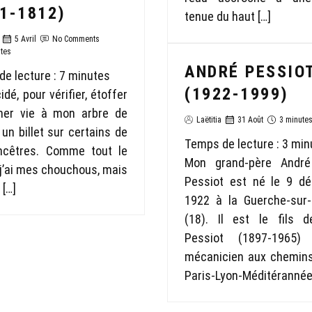
1-1812)
tenue du haut […]
5 Avril
No Comments
tes
ANDRÉ PESSIO
e lecture :
7
minutes
(1922-1999)
idé, pour vérifier, étoffer
ner vie à mon arbre de
Laëtitia
31 Août
3 minute
 un billet sur certains de
Temps de lecture :
3
min
cêtres. Comme tout le
Mon grand-père André
j’ai mes chouchous, mais
Pessiot est né le 9 d
 […]
1922 à la Guerche-sur-l
(18). Il est le fils 
Pessiot (1897-1965) 
mécanicien aux chemins
Paris-Lyon-Méditérannée