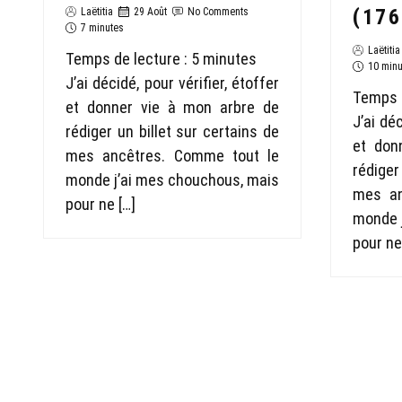
(176
Laëtitia
29 Août
No Comments
7 minutes
Laëtitia
Temps de lecture :
5
minutes
10 minu
J’ai décidé, pour vérifier, étoffer
Temps d
et donner vie à mon arbre de
J’ai déc
rédiger un billet sur certains de
et don
mes ancêtres. Comme tout le
rédiger
monde j’ai mes chouchous, mais
mes an
pour ne […]
monde 
pour ne