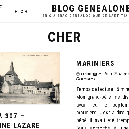
BLOG GENEALON
E
LIEUX
BRIC À BRAC GÉNÉALOGIQUE DE LAETITIA
CHER
MARINIERS
Laëtitia
25 Février
4 Com
8 minutes
Temps de lecture :
6
min
Mon grand-père me disai
avait eu le baptê
mariniers. C’est à dire 
A 307 –
bébé, il avait été trem
NNE LAZARE
l’eau accroché à un