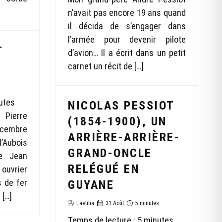
n’avait pas encore 19 ans quand
il décida de s’engager dans
l’armée pour devenir pilote
T
d’avion… Il a écrit dans un petit
carnet un récit de […]
s
utes
NICOLAS PESSIOT
 Pierre
(1854-1900), UN
écembre
ARRIÈRE-ARRIÈRE-
’Aubois
GRAND-ONCLE
de Jean
RELÉGUÉ EN
ouvrier
 de fer
GUYANE
 […]
Laëtitia
31 Août
5 minutes
Temps de lecture :
5
minutes