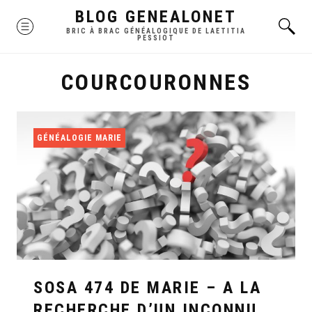
Skip
BLOG GENEALONET
MENU
to
BRIC À BRAC GÉNÉALOGIQUE DE LAETITIA
PESSIOT
content
COURCOURONNES
GÉNÉALOGIE MARIE
SOSA 474 DE MARIE – A LA
RECHERCHE D’UN INCONNU