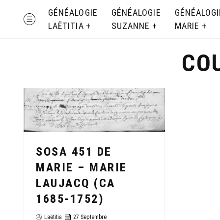
Skip
GÉNÉALOGIE
GÉNÉALOGIE
GÉNÉALOGI
MENU
to
LAËTITIA
SUZANNE
MARIE
content
CO
SOSA 451 DE
MARIE – MARIE
LAUJACQ (CA
1685-1752)
Laëtitia
27 Septembre