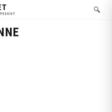
ET
 PESSIOT
NNE