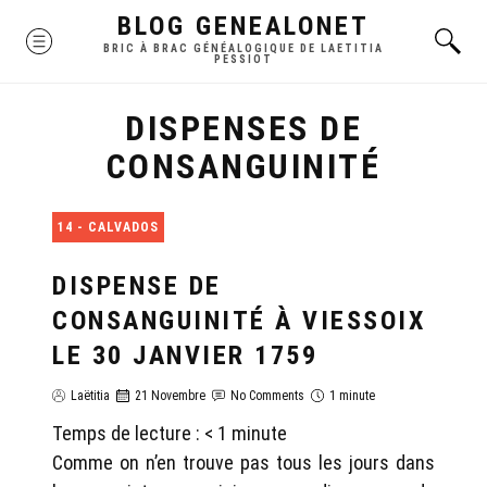
Skip
BLOG GENEALONET
MENU
to
BRIC À BRAC GÉNÉALOGIQUE DE LAETITIA
PESSIOT
content
DISPENSES DE
CONSANGUINITÉ
14 - CALVADOS
DISPENSE DE
CONSANGUINITÉ À VIESSOIX
LE 30 JANVIER 1759
Laëtitia
21 Novembre
No Comments
1 minute
Temps de lecture :
< 1
minute
Comme on n’en trouve pas tous les jours dans