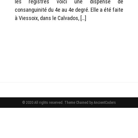
les registres voici une dispense de
consanguinité du 4e au 4e degré. Elle a été faite
à Viessoix, dans le Calvados, […]
© 2020 All rights reserved.
Theme Chained by
AncientCoders