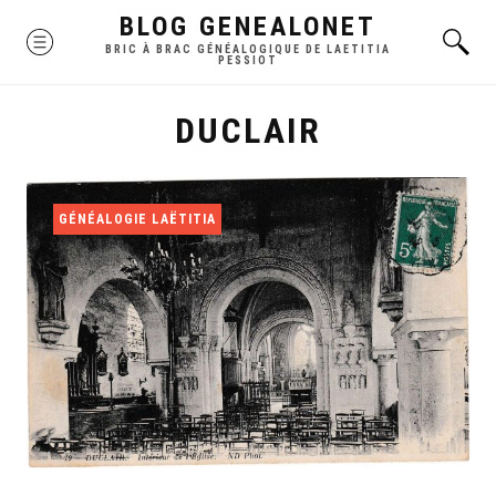
Skip
BLOG GENEALONET
MENU
to
BRIC À BRAC GÉNÉALOGIQUE DE LAETITIA
PESSIOT
content
DUCLAIR
GÉNÉALOGIE LAËTITIA