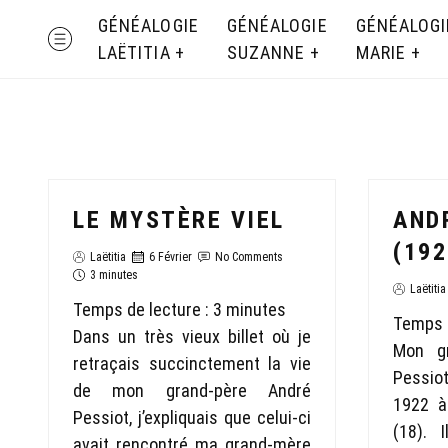
Skip
GÉNÉALOGIE
GÉNÉALOGIE
GÉNÉALOGI
MENU
to
LAËTITIA
SUZANNE
MARIE
content
LE MYSTÈRE VIEL
AND
(192
Laëtitia
6 Février
No Comments
3 minutes
Laëtitia
Temps de lecture :
3
minutes
Temps d
Dans un très vieux billet où je
Mon gr
retraçais succinctement la vie
Pessio
de mon grand-père André
1922 à
Pessiot, j’expliquais que celui-ci
(18). 
avait rencontré ma grand-mère