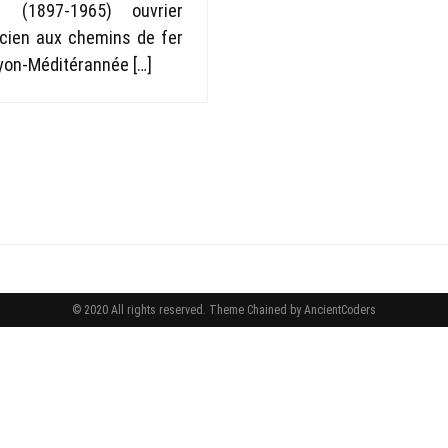
t (1897-1965) ouvrier
cien aux chemins de fer
yon-Méditérannée […]
© 2020 All rights reserved.
Theme Chained by
AncientCoders