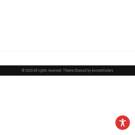
© 2020 All rights reserved.
Theme Chained by
AncientCoders