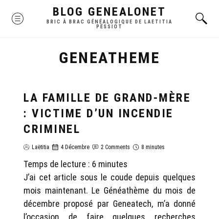
Skip
BLOG GENEALONET
MENU
to
BRIC À BRAC GÉNÉALOGIQUE DE LAETITIA
PESSIOT
content
GENEATHEME
LA FAMILLE DE GRAND-MÈRE
GÉNÉALOGIE LAËTITIA
: VICTIME D’UN INCENDIE
CRIMINEL
Laëtitia
4 Décembre
2 Comments
8 minutes
Temps de lecture :
6
minutes
J’ai cet article sous le coude depuis quelques
mois maintenant. Le Généathème du mois de
décembre proposé par Geneatech, m’a donné
l’occasion de faire quelques recherches