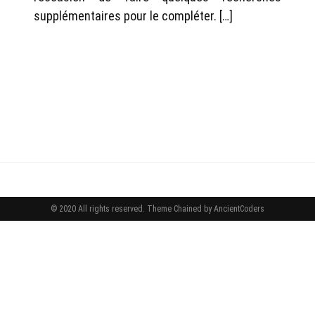
supplémentaires pour le compléter. […]
© 2020 All rights reserved.
Theme Chained by
AncientCoders