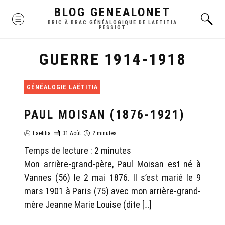
Skip
BLOG GENEALONET
MENU
to
BRIC À BRAC GÉNÉALOGIQUE DE LAETITIA
PESSIOT
content
GUERRE 1914-1918
GÉNÉALOGIE LAËTITIA
PAUL MOISAN (1876-1921)
Laëtitia
31 Août
2 minutes
Temps de lecture :
2
minutes
Mon arrière-grand-père, Paul Moisan est né à
Vannes (56) le 2 mai 1876. Il s’est marié le 9
mars 1901 à Paris (75) avec mon arrière-grand-
mère Jeanne Marie Louise (dite […]