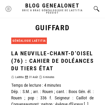
Skip
BLOG GENEALONET
MENU
to
BRIC À BRAC GÉNÉALOGIQUE DE LAETITIA
PESSIOT
content
GUIFFARD
GÉNÉALOGIE LAËTITIA
LA NEUVILLE-CHANT-D’OISEL
(76) : CAHIER DE DOLÉANCES
DU TIERS ÉTAT
Laëtitia
31 Août
6 minutes
Temps de lecture :
4
minutes
Dép. : S.M. ; arr. : Rouen ; cant. : Boos Gén. él. :
Rouen ; pop : 336 f. Seigneur : Caillot de
Coquereaumont ; patron : évêque d’Evreux […]