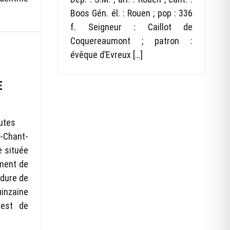
Boos Gén. él. : Rouen ; pop : 336
f. Seigneur : Caillot de
Coquereaumont ; patron :
évêque d’Evreux […]
L
E
s
utes
-Chant-
 située
ement de
rdure de
uinzaine
-est de