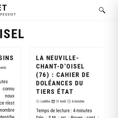
ET
 PESSIOT
ISEL
SINS
LA NEUVILLE-
CHANT-D’OISEL
ents
(76) : CAHIER DE
utes
DOLÉANCES DU
n connu
TIERS ÉTAT
: nous
Laëtitia
31 Août
6 minutes
e n’est
e nombre
Temps de lecture :
4
minutes
dentifie
Dép. : S.M. ; arr. : Rouen ; cant. :