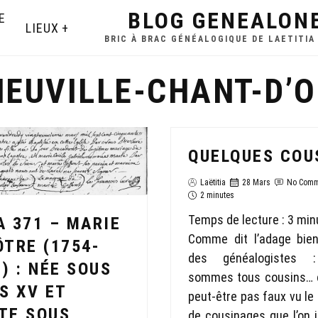
BLOG GENEALON
E
LIEUX
BRIC À BRAC GÉNÉALOGIQUE DE LAETITIA
NEUVILLE-CHANT-D’O
QUELQUES COU
Laëtitia
28 Mars
No Comm
2 minutes
Temps de lecture :
3
min
A 371 – MARIE
Comme dit l’adage bie
ÔTRE (1754-
des généalogistes 
) : NÉE SOUS
sommes tous cousins… c
S XV ET
peut-être pas faux vu l
TE SOUS
de cousinages que l’on i