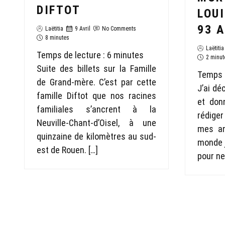
DIFTOT
LOUI
93 
Laëtitia
9 Avril
No Comments
8 minutes
Laëtitia
Temps de lecture :
6
minutes
2 minut
Suite des billets sur la Famille
Temps d
de Grand-mère. C’est par cette
J’ai déc
famille Diftot que nos racines
et don
familiales s’ancrent à la
rédiger
Neuville-Chant-d’Oisel, à une
mes an
quinzaine de kilomètres au sud-
monde 
est de Rouen. […]
pour ne