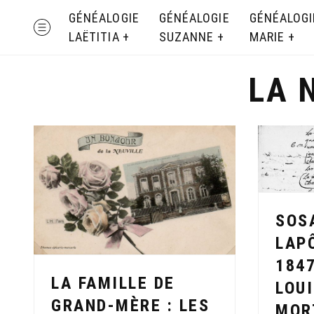
Skip
GÉNÉALOGIE
GÉNÉALOGIE
GÉNÉALOGI
MENU
to
LAËTITIA
SUZANNE
MARIE
content
LA 
SOS
LAP
1847
LA FAMILLE DE
LOUI
GRAND-MÈRE : LES
MOR