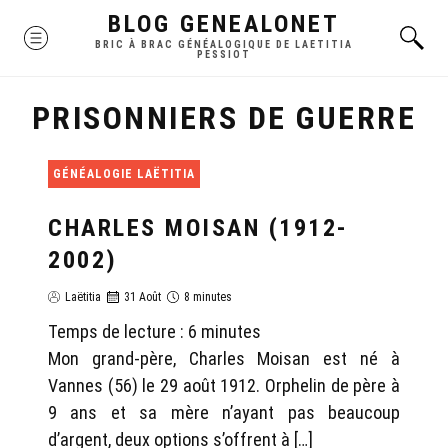
Skip
BLOG GENEALONET
MENU
to
BRIC À BRAC GÉNÉALOGIQUE DE LAETITIA
PESSIOT
content
PRISONNIERS DE GUERRE
GÉNÉALOGIE LAËTITIA
CHARLES MOISAN (1912-
2002)
Laëtitia
31 Août
8 minutes
Temps de lecture :
6
minutes
Mon grand-père, Charles Moisan est né à
Vannes (56) le 29 août 1912. Orphelin de père à
9 ans et sa mère n’ayant pas beaucoup
d’argent, deux options s’offrent à […]