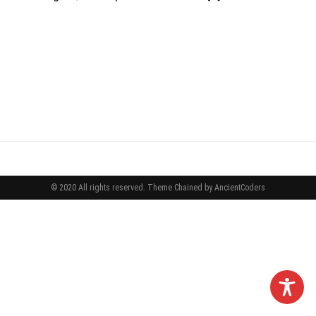
© 2020 All rights reserved.
Theme Chained by
AncientCoders