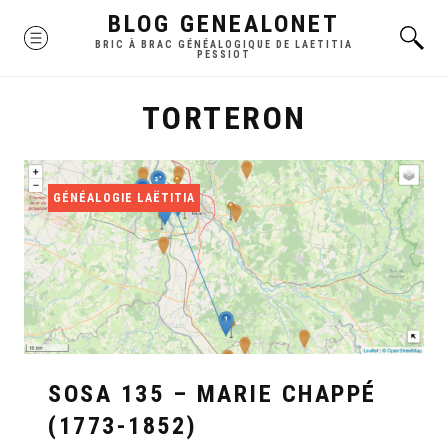
Skip
BLOG GENEALONET
MENU
to
BRIC À BRAC GÉNÉALOGIQUE DE LAETITIA
PESSIOT
content
TORTERON
GÉNÉALOGIE LAËTITIA
SOSA 135 – MARIE CHAPPÉ
(1773-1852)