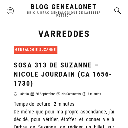
Skip
BLOG GENEALONET
MENU
to
BRIC À BRAC GÉNÉALOGIQUE DE LAETITIA
PESSIOT
content
VARREDDES
GÉNÉALOGIE SUZANNE
SOSA 313 DE SUZANNE –
NICOLE JOURDAIN (CA 1656-
1730)
Laëtitia
26 Septembre
No Comments
3 minutes
Temps de lecture :
2
minutes
De même que pour ma propre ascendance, j’ai
décidé, pour vérifier, étoffer et donner vie à
l’arbre de Suzanne, de rédiger un billet sur