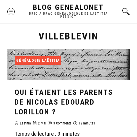
Skip
BLOG GENEALONET
MENU
to
BRIC À BRAC GÉNÉALOGIQUE DE LAETITIA
PESSIOT
content
VILLEBLEVIN
GÉNÉALOGIE LAËTITIA
QUI ÉTAIENT LES PARENTS
DE NICOLAS EDOUARD
LORILLON ?
Laëtitia
2 Mai
3 Comments
12 minutes
Temps de lecture :
9
minutes