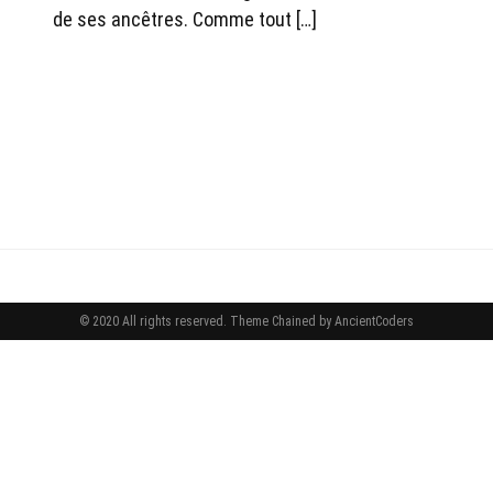
de ses ancêtres. Comme tout […]
© 2020 All rights reserved.
Theme Chained by
AncientCoders