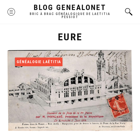
Skip
BLOG GENEALONET
MENU
to
BRIC À BRAC GÉNÉALOGIQUE DE LAETITIA
PESSIOT
content
EURE
GÉNÉALOGIE LAËTITIA