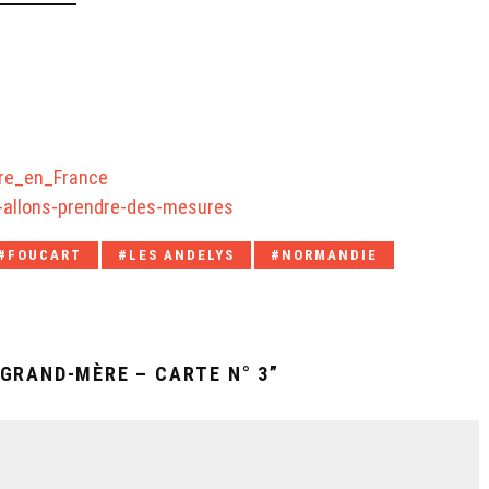
aire_en_France
-allons-prendre-des-mesures
FOUCART
LES ANDELYS
NORMANDIE
 GRAND-MÈRE – CARTE N° 3”