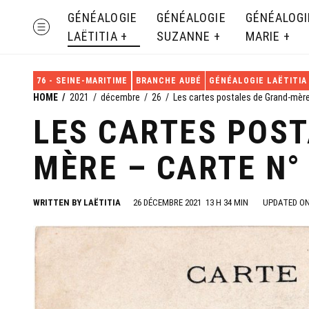
Skip
GÉNÉALOGIE
GÉNÉALOGIE
GÉNÉALOGI
MENU
to
LAËTITIA
SUZANNE
MARIE
content
76 - SEINE-MARITIME
BRANCHE AUBÉ
GÉNÉALOGIE LAËTITIA
HOME
2021
décembre
26
Les cartes postales de Grand-mère
LES CARTES POST
MÈRE – CARTE N°
WRITTEN BY
LAËTITIA
26 DÉCEMBRE 2021
13 H 34 MIN
UPDATED ON 