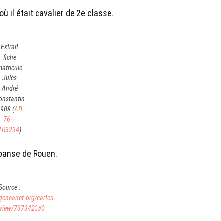
ù il était cavalier de 2e classe.
Extrait
fiche
matricule
Jules
André
onstantin
908 (
AD
76 –
1R3234
)
epanse de Rouen.
Source :
geneanet.org/cartes-
/view/7373423#0