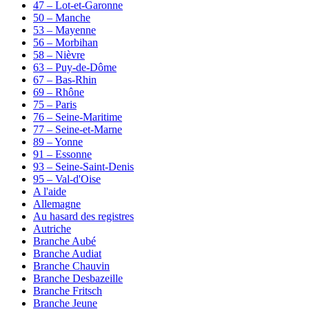
47 – Lot-et-Garonne
50 – Manche
53 – Mayenne
56 – Morbihan
58 – Nièvre
63 – Puy-de-Dôme
67 – Bas-Rhin
69 – Rhône
75 – Paris
76 – Seine-Maritime
77 – Seine-et-Marne
89 – Yonne
91 – Essonne
93 – Seine-Saint-Denis
95 – Val-d'Oise
A l'aide
Allemagne
Au hasard des registres
Autriche
Branche Aubé
Branche Audiat
Branche Chauvin
Branche Desbazeille
Branche Fritsch
Branche Jeune