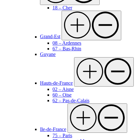
18 – Cher
Grand-Est
08 – Ardennes
67 – Bas-Rhin
Guyane
Hauts-de-France
02 – Aisne
60 – Oise
62 – Pas-de-Calais
Ile-de-France
75 – Paris