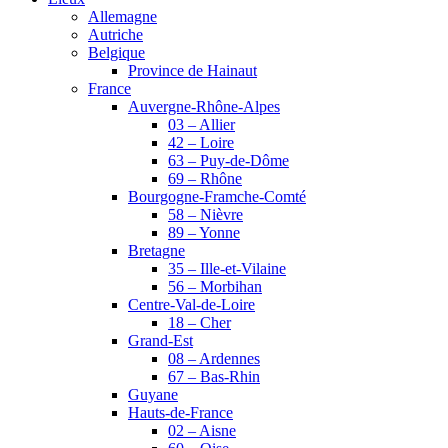
Allemagne
Autriche
Belgique
Province de Hainaut
France
Auvergne-Rhône-Alpes
03 – Allier
42 – Loire
63 – Puy-de-Dôme
69 – Rhône
Bourgogne-Framche-Comté
58 – Nièvre
89 – Yonne
Bretagne
35 – Ille-et-Vilaine
56 – Morbihan
Centre-Val-de-Loire
18 – Cher
Grand-Est
08 – Ardennes
67 – Bas-Rhin
Guyane
Hauts-de-France
02 – Aisne