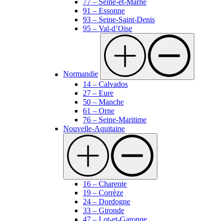
77 – Seine-et-Marne
91 – Essonne
93 – Seine-Saint-Denis
95 – Val-d’Oise
Normandie
14 – Calvados
27 – Eure
50 – Manche
61 – Orne
76 – Seine-Maritime
Nouvelle-Aquitaine
16 – Charente
19 – Corrèze
24 – Dordogne
33 – Gironde
47 – Lot-et-Garonne