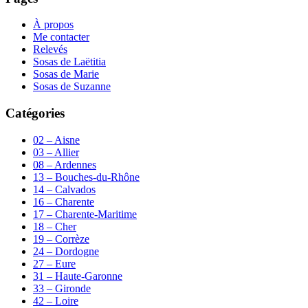
À propos
Me contacter
Relevés
Sosas de Laëtitia
Sosas de Marie
Sosas de Suzanne
Catégories
02 – Aisne
03 – Allier
08 – Ardennes
13 – Bouches-du-Rhône
14 – Calvados
16 – Charente
17 – Charente-Maritime
18 – Cher
19 – Corrèze
24 – Dordogne
27 – Eure
31 – Haute-Garonne
33 – Gironde
42 – Loire