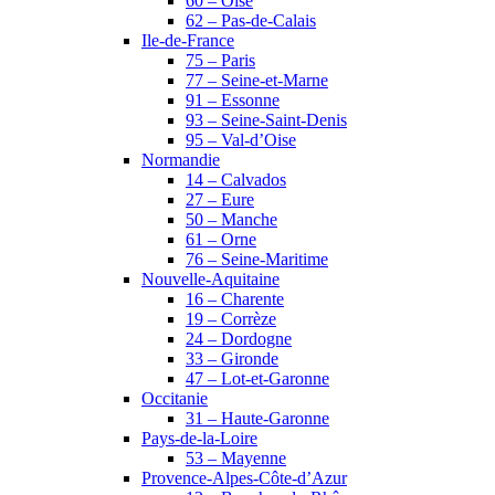
60 – Oise
62 – Pas-de-Calais
Ile-de-France
75 – Paris
77 – Seine-et-Marne
91 – Essonne
93 – Seine-Saint-Denis
95 – Val-d’Oise
Normandie
14 – Calvados
27 – Eure
50 – Manche
61 – Orne
76 – Seine-Maritime
Nouvelle-Aquitaine
16 – Charente
19 – Corrèze
24 – Dordogne
33 – Gironde
47 – Lot-et-Garonne
Occitanie
31 – Haute-Garonne
Pays-de-la-Loire
53 – Mayenne
Provence-Alpes-Côte-d’Azur