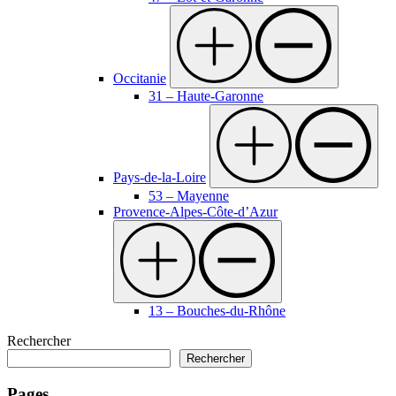
Occitanie
31 – Haute-Garonne
Pays-de-la-Loire
53 – Mayenne
Provence-Alpes-Côte-d’Azur
13 – Bouches-du-Rhône
Rechercher
Rechercher
Pages