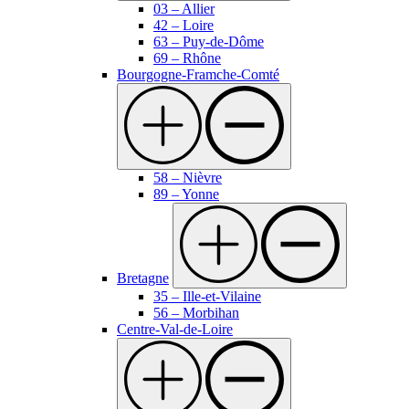
03 – Allier
42 – Loire
63 – Puy-de-Dôme
69 – Rhône
Bourgogne-Framche-Comté
58 – Nièvre
89 – Yonne
Bretagne
35 – Ille-et-Vilaine
56 – Morbihan
Centre-Val-de-Loire