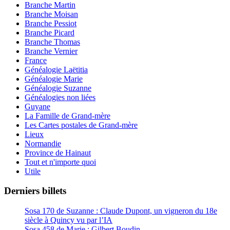
Branche Martin
Branche Moisan
Branche Pessiot
Branche Picard
Branche Thomas
Branche Vernier
France
Généalogie Laëtitia
Généalogie Marie
Généalogie Suzanne
Généalogies non liées
Guyane
La Famille de Grand-mère
Les Cartes postales de Grand-mère
Lieux
Normandie
Province de Hainaut
Tout et n'importe quoi
Utile
Derniers billets
Sosa 170 de Suzanne : Claude Dupont, un vigneron du 18e
siècle à Quincy vu par l’IA
Sosa 458 de Marie : Gilbert Boudin