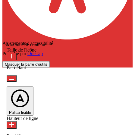
Ajustements d'accessibilité
Modules de contenu
Taille de l'icône
Propulsé par
OneTap
Masquer la barre d'outils
Par défaut
Police lisible
Hauteur de ligne