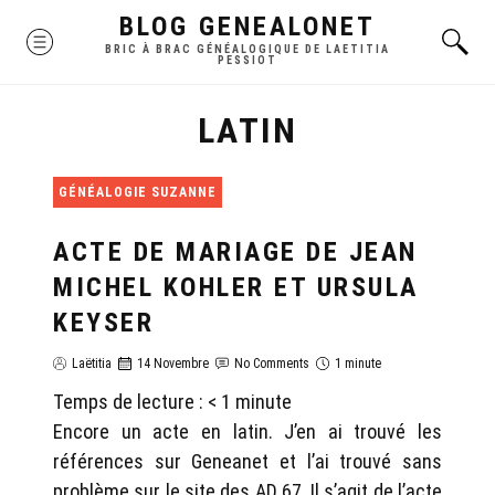
Skip
BLOG GENEALONET
MENU
to
BRIC À BRAC GÉNÉALOGIQUE DE LAETITIA
PESSIOT
content
LATIN
GÉNÉALOGIE SUZANNE
ACTE DE MARIAGE DE JEAN
MICHEL KOHLER ET URSULA
KEYSER
Laëtitia
14 Novembre
No Comments
1 minute
Temps de lecture :
< 1
minute
Encore un acte en latin. J’en ai trouvé les
références sur Geneanet et l’ai trouvé sans
problème sur le site des AD 67. Il s’agit de l’acte