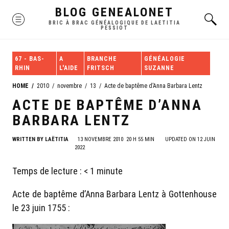
Skip
BLOG GENEALONET
MENU
to
BRIC À BRAC GÉNÉALOGIQUE DE LAETITIA
PESSIOT
content
67 - BAS-
A
BRANCHE
GÉNÉALOGIE
RHIN
L'AIDE
FRITSCH
SUZANNE
HOME
2010
novembre
13
Acte de baptême d’Anna Barbara Lentz
ACTE DE BAPTÊME D’ANNA
BARBARA LENTZ
WRITTEN BY
LAËTITIA
13 NOVEMBRE 2010
20 H 55 MIN
UPDATED ON 12 JUIN
2022
Temps de lecture :
< 1
minute
Acte de baptême d’Anna Barbara Lentz à Gottenhouse
le 23 juin 1755 :